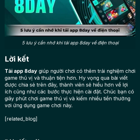
5 lưu ý cần nhớ khi tải app 8day về điện thoại
Lời kết
Tải app 8day
giúp người chơi có thêm trải nghiệm chơi
game thú vị và thuận tiện hơn. Hy vọng qua bài viết
được chia sẻ trên đây, thành viên sẽ hiểu hơn về lợi
ích cũng như các bước thực hiện cài đặt. Chúc bạn có
giây phút chơi game thú vị và kiếm nhiều tiền thưởng
vơi ứng dụng game chơi này.
[related_blog]