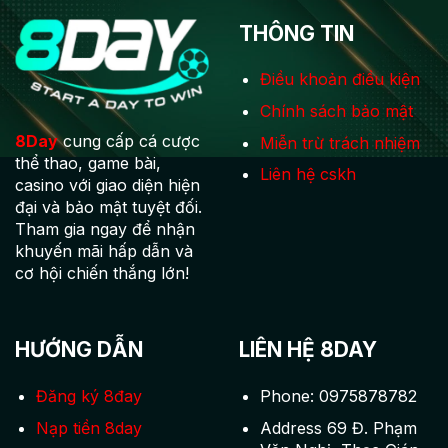
THÔNG TIN
Điều khoản điều kiện
Chính sách bảo mật
8Day
cung cấp cá cược
Miễn trừ trách nhiệm
thể thao, game bài,
Liên hệ cskh
casino với giao diện hiện
đại và bảo mật tuyệt đối.
Tham gia ngay để nhận
khuyến mãi hấp dẫn và
cơ hội chiến thắng lớn!
HƯỚNG DẪN
LIÊN HỆ 8DAY
Đăng ký 8đay
Phone: 0975878782
Nạp tiền 8day
Address 69 Đ. Phạm