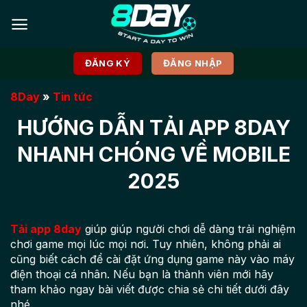
Bỏ
qua
nội
dung
ĐĂNG KÝ
ĐĂNG NHẬP
8Day
»
Tin tức
HƯỚNG DẪN TẢI APP 8DAY
NHANH CHÓNG VỀ MOBILE
2025
Tải app 8day
giúp giúp người chơi dễ dàng trải nghiệm
chơi game mọi lúc mọi nơi. Tuy nhiên, không phải ai
cũng biết cách để cài đặt ứng dụng game này vào máy
điện thoại cá nhân. Nếu bạn là thành viên mới hãy
tham khảo ngay bài viết được chia sẻ chi tiết dưới đây
nhé.