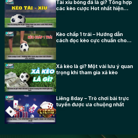
Tài xỉu bóng đá là gì? Tổng hợp
các kèo cược Hot nhất hiện
nay
Kèo chấp 1 trái – Hướng dẫn
cách đọc kèo cực chuẩn cho
newbie
Xả kèo là gì? Một vài lưu ý quan
trọng khi tham gia xả kèo
Liêng 8day – Trò chơi bài trực
tuyến được ưa chuộng nhất